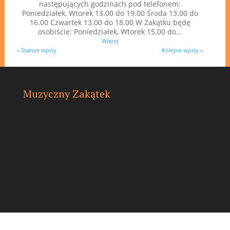
następujących godzinach pod telefonem:
Poniedziałek, Wtorek 13.00 do 19.00 Środa 13.00 do
16.00 Czwartek 13.00 do 18.00 W Zakątku będę
osobiście: Poniedziałek, Wtorek 15.00 do…
Więcej
« Starsze wpisy
Kolejne wpisy »
Muzyczny Zakątek