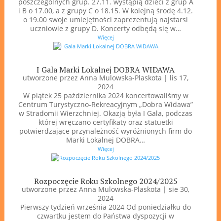
poszczególnych grup. 27.11. wystąpią dzieci z grup A
i B o 17.00, a z grupy C o 18.15. W kolejną środę 4.12.
o 19.00 swoje umiejętności zaprezentują najstarsi
uczniowie z grupy D. Koncerty odbędą się w…
Więcej
I Gala Marki Lokalnej DOBRA WIDAWA
utworzone przez
Anna Mulowska-Plaskota
|
lis 17,
2024
W piątek 25 października 2024 koncertowaliśmy w
Centrum Turystyczno-Rekreacyjnym „Dobra Widawa”
w Stradomii Wierzchniej. Okazją była I Gala, podczas
której wręczano certyfikaty oraz statuetki
potwierdzające przynależność wyróżnionych firm do
Marki Lokalnej DOBRA…
Więcej
Rozpoczęcie Roku Szkolnego 2024/2025
utworzone przez
Anna Mulowska-Plaskota
|
sie 30,
2024
Pierwszy tydzień września 2024 Od poniedziałku do
czwartku jestem do Państwa dyspozycji w