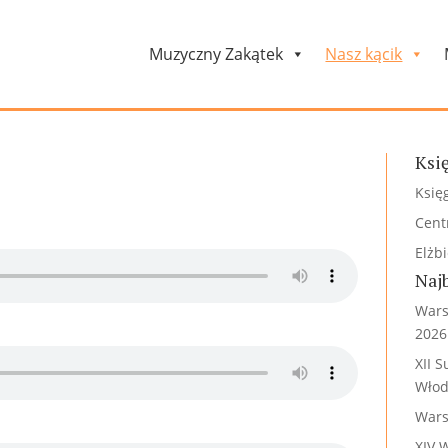
Muzyczny Zakątek
Nasz kącik
Ksi
Księ
Cent
Elżb
Naj
Wars
2026
XII 
Włod
Wars
XIV 