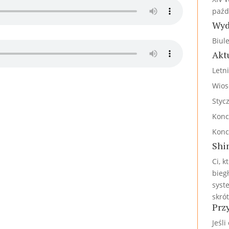
paźd
Wyd
Biul
Akt
Letn
Wios
Styc
Konc
Konc
Shi
Ci, k
bieg
syst
skrót
Prz
Jeśli