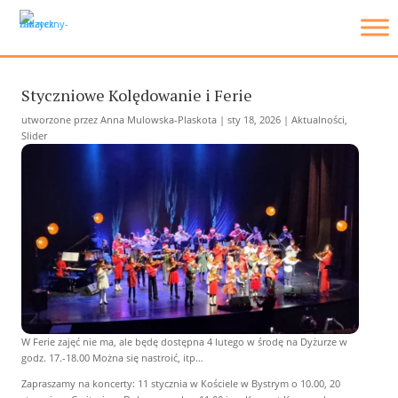
Styczniowe Kolędowanie i Ferie
utworzone przez
Anna Mulowska-Plaskota
|
sty 18, 2026
|
Aktualności
,
Slider
W Ferie zajęć nie ma, ale będę dostępna 4 lutego w środę na Dyżurze w
godz. 17.-18.00 Można się nastroić, itp…
Zapraszamy na koncerty: 11 stycznia w Kościele w Bystrym o 10.00, 20