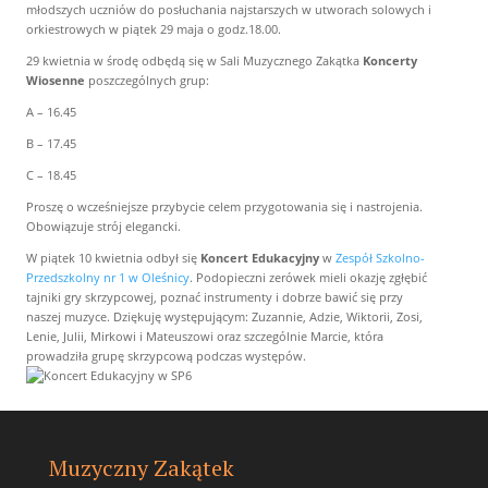
młodszych uczniów do posłuchania najstarszych w utworach solowych i
orkiestrowych w piątek 29 maja o godz.18.00.
29 kwietnia w środę odbędą się w Sali Muzycznego Zakątka
Koncerty
Wiosenne
poszczególnych grup:
A – 16.45
B – 17.45
C – 18.45
Proszę o wcześniejsze przybycie celem przygotowania się i nastrojenia.
Obowiązuje strój elegancki.
W piątek 10 kwietnia odbył się
Koncert Edukacyjny
w
Zespół Szkolno-
Przedszkolny nr 1 w Oleśnicy
. Podopieczni zerówek mieli okazję zgłębić
tajniki gry skrzypcowej, poznać instrumenty i dobrze bawić się przy
naszej muzyce. Dziękuję występującym: Zuzannie, Adzie, Wiktorii, Zosi,
Lenie, Julii, Mirkowi i Mateuszowi oraz szczególnie Marcie, która
prowadziła grupę skrzypcową podczas występów.
Muzyczny Zakątek